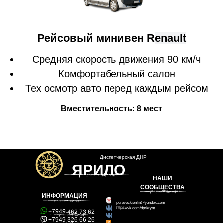
Рейсовый минивен R
enault
Средняя скорость движения 90 км/ч
Комфортабельный салон
Тех осмотр авто перед каждым рейсом
Вместительность: 8 мест
Диспетчерская ДНР
ЯРИЛО
НАШИ
СООБЩЕСТВА
ИНФОРМАЦИЯ
perevozkionlin@yandex.com
https://vk.com/dprkrym
+7949 462 73 62
https://vk.com/dprsedovo
+7949 326 66 26
https://ok.ru/group/52817081270443