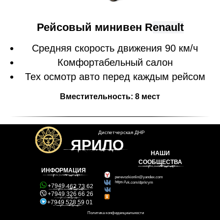
Рейсовый минивен R
enault
Средняя скорость движения 90 км/ч
Комфортабельный салон
Тех осмотр авто перед каждым рейсом
Вместительность: 8 мест
Диспетчерская ДНР
ЯРИЛО
НАШИ
СООБЩЕСТВА
ИНФОРМАЦИЯ
perevozkionlin@yandex.com
https://vk.com/dprkrym
+7949 462 73 62
https://vk.com/dprsedovo
+7949 326 66 26
https://ok.ru/group/52817081270443
+7949 528 59 01
Политика конфиденциальности