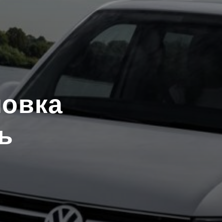
ловка
ь