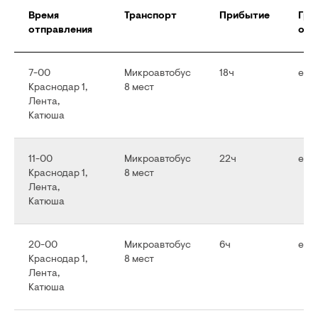
Время
Транспорт
Прибытие
Гра
отправления
отп
7-00
Микроавтобус
18ч
еже
Краснодар 1,
8 мест
Лента,
Катюша
11-00
Микроавтобус
22ч
еже
Краснодар 1,
8 мест
Лента,
Катюша
20-00
Микроавтобус
6ч
еже
Краснодар 1,
8 мест
Лента,
Катюша