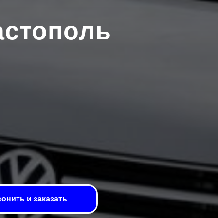
астополь
онить и заказать