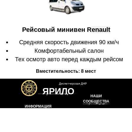
Рейсовый минивен R
enault
Средняя скорость движения 90 км/ч
Комфортабельный салон
Тех осмотр авто перед каждым рейсом
Вместительность: 8 мест
Диспетчерская ДНР
ЯРИЛО
НАШИ
СООБЩЕСТВА
ИНФОРМАЦИЯ
perevozkionlin@yandex.com
https://vk.com/dprkrym
+7949 462 73 62
https://vk.com/dprsedovo
+7949 326 66 26
https://ok.ru/group/52817081270443
+7949 528 59 01
Политика конфиденциальности