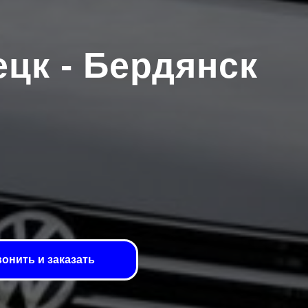
цк - Бердянск
онить и заказать