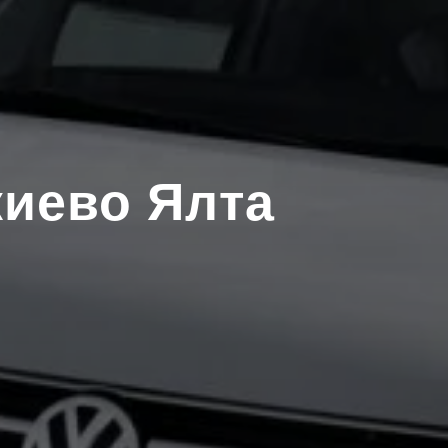
киево Ялта